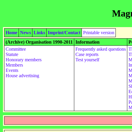
Magn
Home
News
Links
Imprint/Contact
Printable version
(Archive) Organisation 1990-2011
Information
P
Committee
Frequently asked questions
T
Statute
Case reports
T
Honorary members
Test yourself
M
Members
I
Events
M
House advertising
M
M
S
E
H
Pa
M