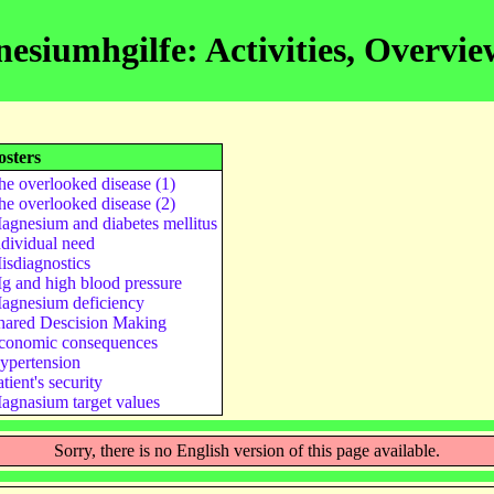
esiumhgilfe: Activities, Overvie
osters
he overlooked disease (1)
he overlooked disease (2)
agnesium and diabetes mellitus
ndividual need
isdiagnostics
g and high blood pressure
agnesium deficiency
hared Descision Making
conomic consequences
ypertension
tient's security
agnasium target values
Sorry, there is no English version of this page available.