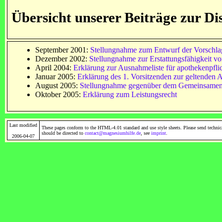
Übersicht unserer Beiträge zur D
September 2001:
Stellungnahme zum Entwurf der Vorschlags
Dezember 2002:
Stellungnahme zur Erstattungsfähigkeit 
April 2004:
Erklärung zur Ausnahmeliste für apothekenpflic
Januar 2005:
Erklärung des 1. Vorsitzenden zur geltenden Ar
August 2005:
Stellungnahme gegenüber dem Gemeinsamen 
Oktober 2005:
Erklärung zum Leistungsrecht
Last modified
These pages conform to the HTML-4.01 standard and use style sheets. Please send technic
should be directed to
contact@magnesiumhilfe.de
, see
imprint
.
2006-04-07