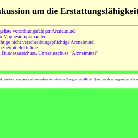
iskussion um die Erstattungsfähigk
liste verordnungsfähiger Arzneimittel
von Magnesiumpräparaten
htige nicht verschreibungspflichtige Arzneimittel
zneimittelrichtlinie
Bundesausschuss, Unterausschuss "Arzneimittel"
al questions, comments and corrections to
webmaster@magnesiumhilfe.de
. Questions about magnesium deficie